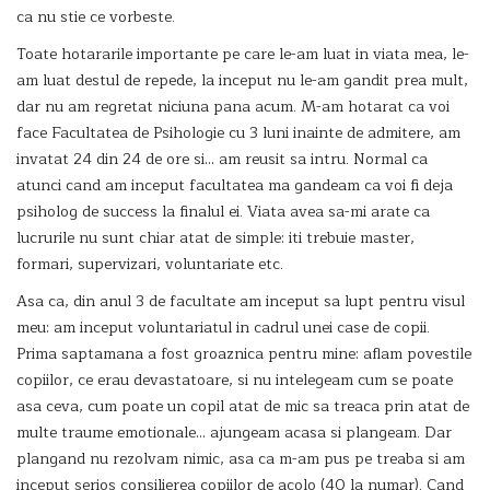
ca nu stie ce vorbeste.
Toate hotararile importante pe care le-am luat in viata mea, le-
am luat destul de repede, la inceput nu le-am gandit prea mult,
dar nu am regretat niciuna pana acum. M-am hotarat ca voi
face Facultatea de Psihologie cu 3 luni inainte de admitere, am
invatat 24 din 24 de ore si… am reusit sa intru. Normal ca
atunci cand am inceput facultatea ma gandeam ca voi fi deja
psiholog de success la finalul ei. Viata avea sa-mi arate ca
lucrurile nu sunt chiar atat de simple: iti trebuie master,
formari, supervizari, voluntariate etc.
Asa ca, din anul 3 de facultate am inceput sa lupt pentru visul
meu: am inceput voluntariatul in cadrul unei case de copii.
Prima saptamana a fost groaznica pentru mine: aflam povestile
copiilor, ce erau devastatoare, si nu intelegeam cum se poate
asa ceva, cum poate un copil atat de mic sa treaca prin atat de
multe traume emotionale… ajungeam acasa si plangeam. Dar
plangand nu rezolvam nimic, asa ca m-am pus pe treaba si am
inceput serios consilierea copiilor de acolo (40 la numar). Cand