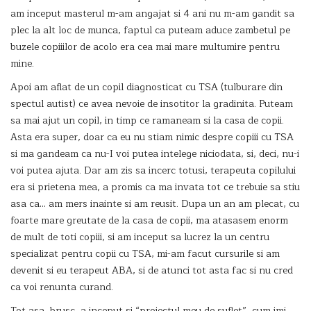
am inceput masterul m-am angajat si 4 ani nu m-am gandit sa
plec la alt loc de munca, faptul ca puteam aduce zambetul pe
buzele copiiilor de acolo era cea mai mare multumire pentru
mine.
Apoi am aflat de un copil diagnosticat cu TSA (tulburare din
spectul autist) ce avea nevoie de insotitor la gradinita. Puteam
sa mai ajut un copil, in timp ce ramaneam si la casa de copii.
Asta era super, doar ca eu nu stiam nimic despre copiii cu TSA
si ma gandeam ca nu-I voi putea intelege niciodata, si, deci, nu-i
voi putea ajuta. Dar am zis sa incerc totusi, terapeuta copilului
era si prietena mea, a promis ca ma invata tot ce trebuie sa stiu
asa ca… am mers inainte si am reusit. Dupa un an am plecat, cu
foarte mare greutate de la casa de copii, ma atasasem enorm
de mult de toti copiii, si am inceput sa lucrez la un centru
specializat pentru copii cu TSA, mi-am facut cursurile si am
devenit si eu terapeut ABA, si de atunci tot asta fac si nu cred
ca voi renunta curand.
Tot asa, brusc, a inceput si “proiectul meu de suflet”, cum imi