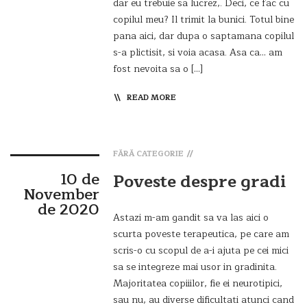
dar eu trebuie sa lucrez,. Deci, ce fac cu
copilul meu? Il trimit la bunici. Totul bine
pana aici, dar dupa o saptamana copilul
s-a plictisit, si voia acasa. Asa ca… am
fost nevoita sa o […]
READ MORE
FĂRĂ CATEGORIE
10 de
Poveste despre gradi
November
de 2020
Astazi m-am gandit sa va las aici o
scurta poveste terapeutica, pe care am
scris-o cu scopul de a-i ajuta pe cei mici
sa se integreze mai usor in gradinita.
Majoritatea copiiilor, fie ei neurotipici,
sau nu, au diverse dificultati atunci cand