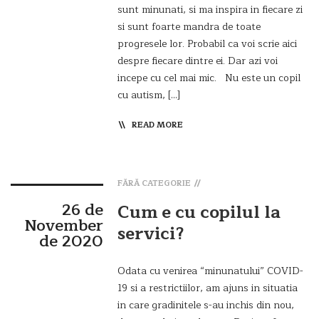
sunt minunati, si ma inspira in fiecare zi
si sunt foarte mandra de toate
progresele lor. Probabil ca voi scrie aici
despre fiecare dintre ei. Dar azi voi
incepe cu cel mai mic. Nu este un copil
cu autism, […]
READ MORE
FĂRĂ CATEGORIE
26 de
Cum e cu copilul la
November
servici?
de 2020
Odata cu venirea “minunatului” COVID-
19 si a restrictiilor, am ajuns in situatia
in care gradinitele s-au inchis din nou,